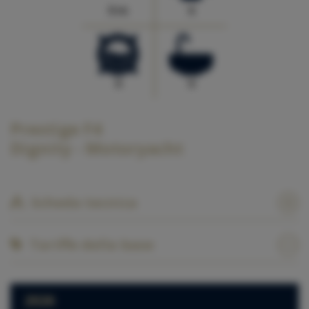
0 m
6
0
0
Prestige F4
Dignity - Motoryacht
Scheda tecnica
Tariffe della base
2026