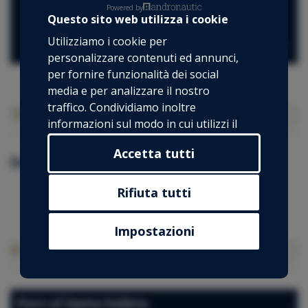
*Porto disponibile: Port of Santa Eulària
Powered by
Questo sito web utilizza i cookie
1.800 €
Utilizziamo i cookie per
Tasse non incl.
personalizzare contenuti ed annunci,
per fornire funzionalità dei social
media e per analizzare il nostro
traffico. Condividiamo inoltre
I nostri extra per questa barca
informazioni sul modo in cui utilizzi il
nostro sito con i nostri partner che si
Accetta tutti
occupano di analisi dei dati web,
Extra inclusi
pubblicità e social media, i quali
Skipper
potrebbero combinarle con altre
Rifiuta tutti
informazioni che hai fornito loro o che
hanno raccolto dal tuo utilizzo dei loro
Impostazioni
servizi.
Luogo di ormeggio della barca
Port of Santa Eulària