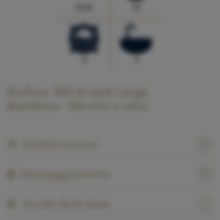
12 m
12
2
2
Dufour 390 Grand Large
Bambina - Barche a vela
Scheda tecnica
Equipaggiamento
Tariffe della base