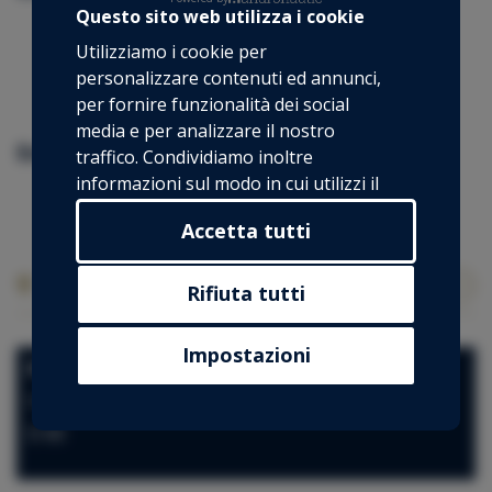
Questo sito web utilizza i cookie
Comfort pack (350 €)
Utilizziamo i cookie per
Final cleaning (150 €)
personalizzare contenuti ed annunci,
Skipper (200 €/giorno)
per fornire funzionalità dei social
media e per analizzare il nostro
Extra opzionali
traffico. Condividiamo inoltre
informazioni sul modo in cui utilizzi il
BBQ (50 €)
nostro sito con i nostri partner che si
Accetta tutti
occupano di analisi dei dati web,
pubblicità e social media, i quali
Luogo di ormeggio della barca
potrebbero combinarle con altre
Rifiuta tutti
informazioni che hai fornito loro o che
hanno raccolto dal tuo utilizzo dei loro
Impostazioni
Port of Santa Eulària
servizi.
Ormeggio
D 60