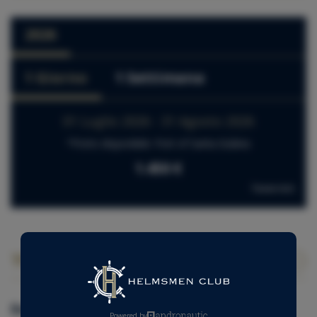
2026
1 Giorno
1 Settimana
01 Luglio 2026 - 31 Agosto 2026
*Porto disponibile: Port of Santa Eulària
1.450 €
Tasse incl.
I nostri extra per questa barca
Extra obbligatori
Powered by