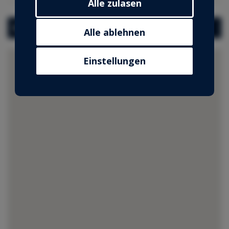
Alle zulasen
an unsere Partner für soziale Medien,
Werbung und Analysen weiter. Unsere
Santa Eulària Hafen
Partner führen diese Informationen
Alle ablehnen
möglicherweise mit weiteren Daten
zusammen, die Sie ihnen
Einstellungen
bereitgestellt haben oder die sie im
Rahmen Ihrer Nutzung der Dienste
gesammelt haben.