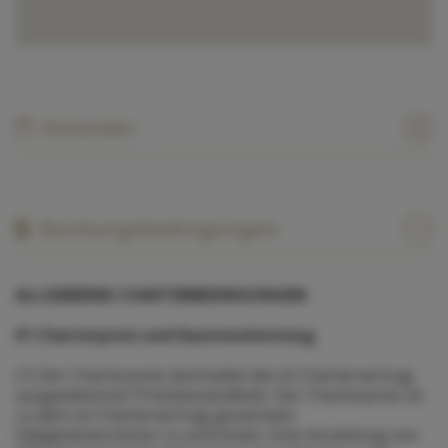
Kalender
Buchungsbedingungen
ALLGEMEINE CHARTERBEDINGUNGEN
§1 Charterpreis und Kautionsleistung
(1) Der Charterpreis beinhaltet die im Chartervertrag
ausgewiesenen Preisbestandteile. Der Charterpreis ist
zu dem im Chartervertrag genannten
Fälligkeitsterminen zu entrichten. Eine Anzahlung von