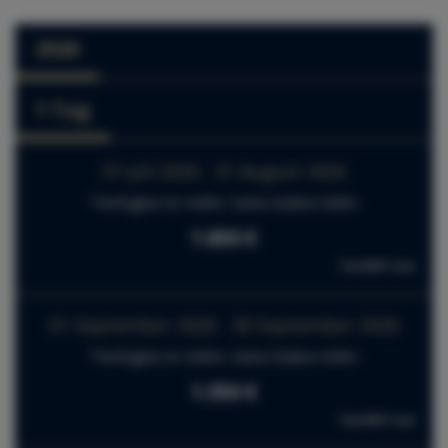
2026
1 Tag
01 Juli 2026 - 31 August 2026
*Verfügbar im Hafen: Santa Eulària Hafen
1.650 €
Tax NOT incl.
01 September 2026 - 30 September 2026
*Verfügbar im Hafen: Santa Eulària Hafen
1.350 €
Tax NOT incl.