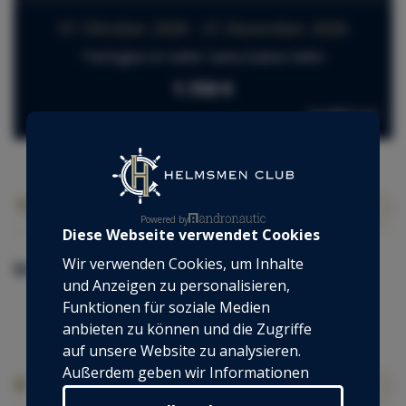
01 Oktober 2026 - 31 Dezember 2026
*Verfügbar im Hafen: Santa Eulària Hafen
1.150 €
Tax NOT incl.
Unsere Extras für dieses Boot
Powered by
Diese Webseite verwendet Cookies
Wir verwenden Cookies, um Inhalte
Enthaltene Extras
und Anzeigen zu personalisieren,
Skipper
Funktionen für soziale Medien
anbieten zu können und die Zugriffe
auf unsere Website zu analysieren.
Außerdem geben wir Informationen
Liegeplatz
zu Ihrer Verwendung unserer Website