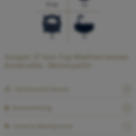
11 m
12
0
0
Axopar 37 Sun Top Mediterranean
Esmeralda - Motoryacht
Technische Daten
Ausstattung
Unsere Basispreise