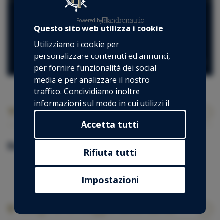
01 Ottobre 2026 - 31 Dicembre 2026
Powered by
Questo sito web utilizza i cookie
*Porto disponibile: Port of Santa Eulària
Utilizziamo i cookie per
1.150 €
personalizzare contenuti ed annunci,
Tasse non incl.
per fornire funzionalità dei social
media e per analizzare il nostro
traffico. Condividiamo inoltre
informazioni sul modo in cui utilizzi il
I nostri extra per questa barca
nostro sito con i nostri partner che si
Accetta tutti
occupano di analisi dei dati web,
pubblicità e social media, i quali
Extra inclusi
potrebbero combinarle con altre
Rifiuta tutti
informazioni che hai fornito loro o che
Skipper
hanno raccolto dal tuo utilizzo dei loro
Impostazioni
servizi.
Luogo di ormeggio della barca