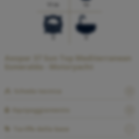
11 m
12
0
0
Axopar 37 Sun Top Mediterranean
Esmeralda - Motoryacht
Scheda tecnica
Equipaggiamento
Tariffe della base