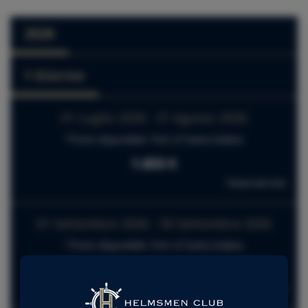
2026
1 Giorno
01 Luglio 2026 - 31 Agosto 2026
*Porto disponibile: Port of Santa Eulària
1.650 €
Tasse non incl.
01 Settembre 2026 - 30 Settembre 2026
*Porto disponibile: Port of Santa Eulària
1.350 €
Tasse non incl.